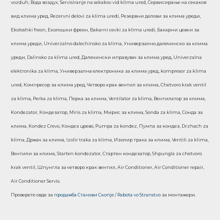
vozduh, Вода воздух, Servisiranje na sekakov vid klima ured, Сервисирање на секаков
вид клима уред, Rezervni delovi za klima uredi, Резервни делови за клима уреди,
Ekoloshki freon, Еколошки фреон, Bakarni cevki za klima uredi, Бакарни цевки за
клима уреди, Univerzalno dalechinsko za klima, Универзално далечинско за клима
уреди, Dalinsko za klima ured, Далечински иправувач за клима уред, Univerzalna
elektronika za klima, Универзална електроника за клима уред, kompresor za klima
ured, Компресор за клима уред, Четворо крак вентил за клима, Chetvoro krak ventil
za klima, Perka za klima, Перка за клима, Ventilator za klima, Вентилатор за клима,
Kondezator, Кондезатор, Miris za klima, Мирис за клима, Sonda za klima, Сонда за
клима, Kondez Crevo, Кондез црево, Pumpa za kondez, Пумпа за кондез, Drzhach za
klima, Држач за клима, Izolir traka za klima, Изолир трака за клима, Ventili za klima,
Вентили за клима, Starten kondezator, Стартен кондезатор, Shpungla za chetvoro
krak ventil, Шпунгла за четворо крак вентил, Air Conditioner, Air Conditioner repair,
Air Conditioner Servis.
Проверете овде за
продажба Станови Скопје
/
Rabota vo Stranstvo
за монтажери.