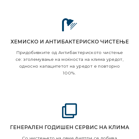
ХЕМИСКО И АНТИБАКТЕРИСКО ЧИСТЕЊЕ
Придобивките од Антибактериското чистење
се: зголемување на моќноста на клима уредот,
односно капацитетот на уредот е повторно
100%.
ГЕНЕРАЛЕН ГОДИШЕН СЕРВИС НА КЛИМА
Со чистењето на овие филтри се добива