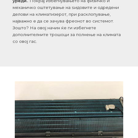
уреди.
. Покрај избегнувањето на физичко и
механичко оштетување на ѕидовите и одредени
делови на климатизерот, при расклопување,
најважно е да се зачува фреонот во системот.
Зошто? На овој начин ќе ги избегнете
дополнителните трошоци за полнење на климата
со овој гас.