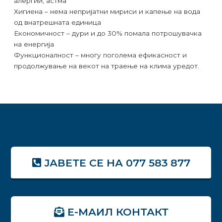
алергии, астма
Хигиена – нема непријатни мириси и капење на вода
од внатрешната единица
Економичност – дури и до 30% помала потрошувачка
на енергија
Функционалност – многу поголема ефикасност и
продолжување на векот на траење на клима уредот.
ЈАВЕТЕ СЕ НА 077 583 877
Е-МАИЛ КОНТАКТ