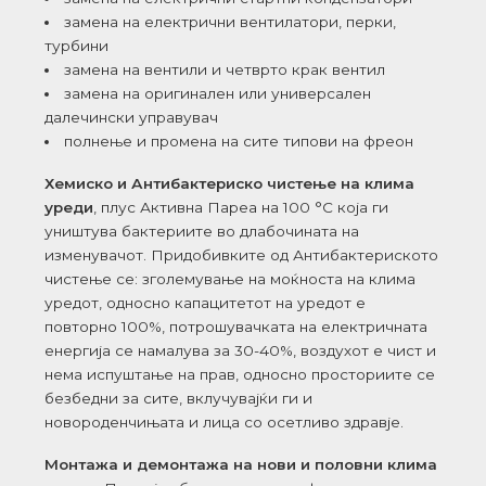
замена на електрични вентилатори, перки,
турбини
замена на вентили и четврто крак вентил
замена на оригинален или универсален
далечински управувач
полнење и промена на сите типови на фреон
Хемиско и Антибактериско чистење на клима
уреди
, плус Активна Пареа на 100 °C која ги
уништува бактериите во длабочината на
изменувачот. Придобивките од Антибактериското
чистење се: зголемување на моќноста на клима
уредот, односно капацитетот на уредот е
повторно 100%, потрошувачката на електричната
енергија се намалува за 30-40%, воздухот е чист и
нема испуштање на прав, односно просториите се
безбедни за сите, вклучувајќи ги и
новороденчињата и лица со осетливо здравје.
Монтажа и демонтажа на нови и половни клима