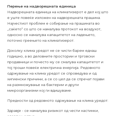
Перење на надворешната единица
Надворешната единица на климатизерот е дел кој што
е уште повеќе изложен на надворешната прашина.
Најчестиот проблем е собирање на прашината во
„саќето“ со што се намалува протокот на воздухот,
односно се намалува капацитетот на ладењето,
поточно греењето на климатизерот.
Доколку клима уредот не се чисти барем еднаш
годишно, а во деловните простории и трговски
продавници и почесто му се смалува капацитетот и
тој троши повеќе електрична енергија. Редовното
одржување на клима уредот се спроведува и од
хигиенски причини, а се со цел да се спречат појави
на размножување на бактерии и други
микроорганизми кој ги вдишуваме.
Предности од редовното одржување на клима уредот:
Здравје - се намалува ризикот од чести настинки,