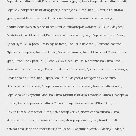
Popravka na klima uredi, Поправка на клима уреди, Servis i popravka na klima uredi,
Сервис и поправка на клима уреди, Chistenje na klima uredi, Чистење на клима
уреди, Hemisko chistenje na klima ured,Хемиско чистење на клима уред,
Antibakterisko chistenje na klima ured, Антибактериско чистење на клима уред,
Dezinfekcija na klima ured, Дезинфекција на клима уреди,Dopolnuvanje na freon,
Дополнување на фреон, Polnenje na freon, Полнење на фреон, Promena na freon,
Промена на фреон, Freon za klima, Фреон за клима, Freon klima ured, Фреон клима
уред, Freon R22, Фреон Р22, Freon R41OA, Фреон Р41ОА, Montazha na klima uredi,
Монтажа на клима уреди, Demontazha na klima uredi, Демонтажа на клима уреди,
Prodazhba na klima uredi, Продажба на клима уреди, Refrigerant, Generalno
chistenje na klima ured, Генерално чистење на клима уред, Servis za klimauredi,
Сервис за климауреди, Mobilna klima, Мобилна клима, Prozorska klima, Прозорска
клима, Servis za prozorska klima, Сервис за прозорска клима, Klimatizer,
Климатизер, Kompresor klima, Компресор клима, Nadvoreshna edinica klima,
Надворешна клима, Inverter klima ured, Инвертер клима уред, Standard split
sistemi, Стандард сплит системи, Стандардни оделни системи, Greenje i ladenje,