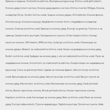
Греење и ладење, Vnatreshna edinica, Внатрешна единица, Klima ured split sistem,
Клима уред сплит систем, Клима уред оделен систем, Klima inverter R32gas, Клима
инвертер 32гас, Dzidni klima uredi, Ѕидни клима уреди, Klimafonko, Клима фонко,
Klimatizacija, Климатизација, Najdobrite Inverter klimi, Најдобрите инвертер
клими, Greenje so klima ured, Греење со клима уред, Pumpi za greenje, Пумпи и за
греење, Geotermalni pumpki, Геотермални пумпи, Chiler kasetni klimi, Чилер
касетни клими, VRV sistem, ВРВ систем, Izolacija za klima uredi, Изолација на
клима уреди, Nosach za nadvoreshna klima ured, Носач на даворешна клима уред,
Buferi za klima ured, Буфери за клима уред, Lule za nadvoreshna klima ured, Луле за
надворешна клима, Amortizeri za nadvoreshna edinica, Амартизери за надворешна
единица, Creva za polnenje freon, Црева за понење фреон, Vakumiranje na klima
ured, Вакумирање на клима уред, Vakum pumpa za klima ured, Вакум пумпа за
клима уред, Manometri za klima ured, Манометри за клима уред, Visok pritisok
klima, Висок притисок клима, Nizok pritisok klima, Низок притисок клима,
Kapilara za klima ured, Капилара за клима уред, Rele za klima ured, Реле за клима
уред, Pumpi vodavozduh, Пумпи водавоздух, Toplotna pumpa, Топлотна пумпа, Voda