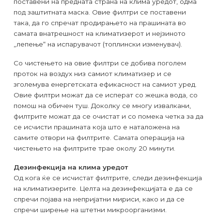
поставени на предната страна на клима уредот, одма
под заштитната маска. Овие филтри се поставени
така, да го спречат продирањето на прашината во
самата внатрешност на климатизерот и нејзиното
„лепење“ на испарувачот (топлински изменувач).
Со чистењето на овие филтри се добива поголем
проток на воздух низ самиот климатизер и се
зголемува енергетската ефикасност на самиот уред.
Овие филтри можат да се исперат со жешка вода, со
помош на обичен туш. Доколку се многу извалкани,
филтрите можат да се очистат и со помека четка за да
се исчисти прашината која што е наталожена на
самите отвори на филтрите. Самата операција на
чистењето на филтрите трае околу 20 минути.
Дезинфекција на клима уредот
Од кога ќе се исчистат филтрите, следи дезинфекција
на климатизерите. Целта на дезинфекцијата е да се
спречи појава на непријатни мириси, како и да се
спречи ширење на штетни микроорганизми.