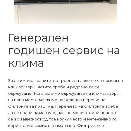
Генерален
годишен сервис на
клима
За да имаме квалитетно греење и ладење со помош на
климатизери, истите треба и редовно да ги
одржуваме. Кога велиме одржување на климатизери,
на прво место мислиме на редовно перење на
филтрите за прашина. Перењето на филтрите треба
да се прави најмалку еднаш во месецот или почесто,
се во зависност од тоа колку често и интензивно го
користевме самиот климатизер. Филтрите се