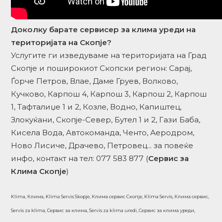
Доколку барате сервисер за клима уреди на
територијата на Скопје?
Услугите ги изведуваме на територијата на Град
Скопје и поширокиот Скопски регион: Сарај,
Ѓорче Петров, Влае, Даме Груев, Волково,
Кучково, Карпош 4, Карпош 3, Карпош 2, Карпош
1, Тафталиџе 1 и 2, Козле, Водно, Капиштец,
Злокуќани, Скопје-Север, Бутел 1 и 2, Гази Баба,
Кисела Вода, Автокоманда, Ченто, Аеродром,
Ново Лисиче, Драчево, Петровец... за повеќе
инфо, контакт на тел: 077 583 877 (
Сервис за
Клима Скопје
)
Klima, Клима, Klima Servis Skopje, Клима сервис Скопје, Klima Servis, Клима сервис,
Servis za klima, Сервис за клима, Servis za klima uredi, Сервис за клима уреди,